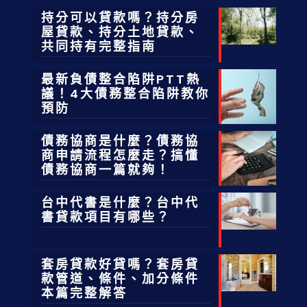
持分可以貸款嗎？持分房
屋貸款、持分土地貸款、
共同持有完整指南
最新負債整合陷阱PTT熱
議！4大債務整合陷阱教你
預防
債務協商是什麼？債務協
商申請流程怎麼走？搞懂
債務協商一篇就夠！
台中代書是什麼？台中代
書貸款項目有哪些？
套房貸款好貸嗎？套房貸
款管道、條件、加分條件
本篇完整解答