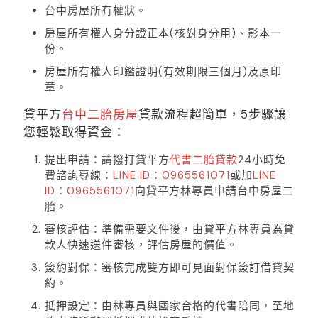
台中房屋所有權狀。
房屋所有權人身分證正本(核對身分用)、影本一
份。
房屋所有權人印鑑證明(有效期限三個月)及原印
章。
貸平方
台中二胎房屋
貸款流程超簡單，5步驟讓
您輕鬆取得資金：
提出申請：請撥打貸平方
代書二胎貸款
24小時免
費諮詢專線：
LINE ID：0965561071
或加
LINE
ID：0965561071
向貸平方林專員申請台中房屋二
胎。
審核評估：準備需要文件後，由貸平方林專員為貸
款人快速送件審核，評估房屋的價值。
簽約對保：審核完成雙方即可見面對保簽訂借貸契
約。
抵押設定：由林專員與國家合格的代書陪同，至地