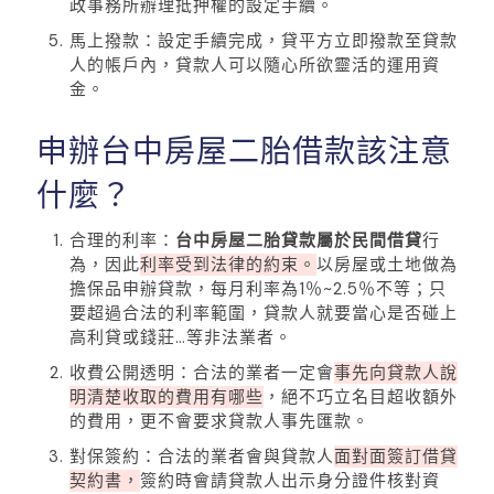
政事務所辦理抵押權的設定手續。
馬上撥款：設定手續完成，貸平方立即撥款至貸款
人的帳戶內，貸款人可以隨心所欲靈活的運用資
金。
申辦台中房屋二胎借款該注意
什麼？
合理的利率：
台中房屋二胎貸款屬於民間借貸
行
為，因此
利率受到法律的約束。
以房屋或土地做為
擔保品申辦貸款，每月利率為1％~2.5％不等；只
要超過合法的利率範圍，貸款人就要當心是否碰上
高利貸或錢莊…等非法業者。
收費公開透明：合法的業者一定會
事先向貸款人說
明清楚收取的費用有哪些
，絕不巧立名目超收額外
的費用，更不會要求貸款人事先匯款。
對保簽約：合法的業者會與貸款人
面對面簽訂借貸
契約書，
簽約時會請貸款人出示身分證件核對資