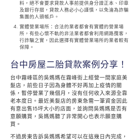
料，絕不會要求貸款人事前提供身分證正本、印章
及銀行存摺，貸款人務必小心謹慎，以免淪為詐騙
集團的人頭帳戶。
實體營業場所：合法的業者都會有實體的營業場
所，有些心懷不軌的非法業者都會利用網路攬客，
行詐騙之實，因此選擇有實體營業場所的業者較有
保障。
台中房屋二胎貸款案例分享！
台中霧峰區的吳媽媽在霧峰街上經營一間家庭美
髮店，前些日子因為身體不好再加上疫情的關
係，暫停營業了幾個月，沒有任何收入來源全靠
老本度日。最近美髮店的房東急需一筆資金因此
有意出售15坪大小的店面，並詢問吳媽媽是否有
意願購買，吳媽媽聽了非常開心也表示願意購
買。
不過房東告訴吳媽媽希望可以在這幾日內完成，