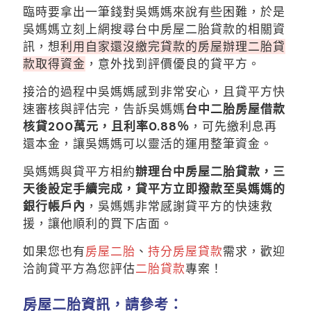
臨時要拿出一筆錢對吳媽媽來說有些困難，於是
吳媽媽立刻上網搜尋台中房屋二胎貸款的相關資
訊，想
利用自家還沒繳完貸款的房屋辦理二胎貸
款取得資金
，意外找到評價優良的貸平方。
接洽的過程中吳媽媽感到非常安心，且貸平方快
速審核與評估完，告訴吳媽媽
台中二胎房屋借款
核貸200萬元，且利率0.88％
，可先繳利息再
還本金，讓吳媽媽可以靈活的運用整筆資金。
吳媽媽與貸平方相約
辦理台中房屋二胎貸款，三
天後設定手續完成，貸平方立即撥款至吳媽媽的
銀行帳戶內
，吳媽媽非常感謝貸平方的快速救
援，讓他順利的買下店面。
如果您也有
房屋二胎
、
持分房屋貸款
需求，歡迎
洽詢貸平方為您評估
二胎貸款
專案！
房屋二胎資訊，請參考：