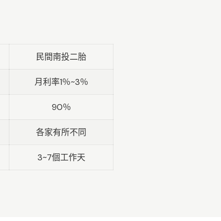
民間南投二胎
月利率1％~3％
90％
各家有所不同
3~7個工作天