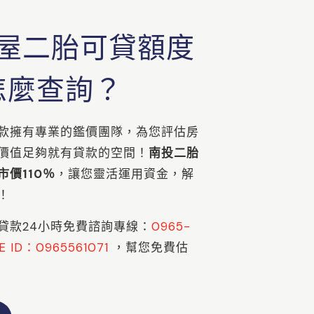
屋二胎可貸額度
怎麼查詢？
款擁有專業的鑑價團隊，為您評估房
價值足夠就有貸款的空間！
南投二胎
價110％
，讓您靈活運用資金，解
！
貸款24小時免費諮詢專線：
0965-
NE ID：0965561071
，幫您免費估