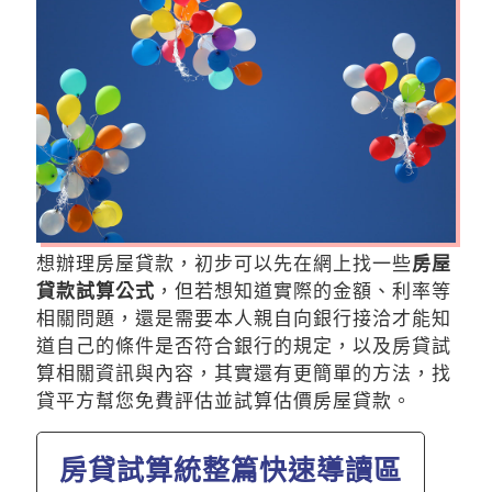
想辦理房屋貸款，初步可以先在網上找一些
房屋
貸款試算公式
，但若想知道實際的金額、利率等
相關問題，還是需要本人親自向銀行接洽才能知
道自己的條件是否符合銀行的規定，以及房貸試
算相關資訊與內容，其實還有更簡單的方法，找
貸平方幫您免費評估並試算估價房屋貸款。
房貸試算統整篇快速導讀區