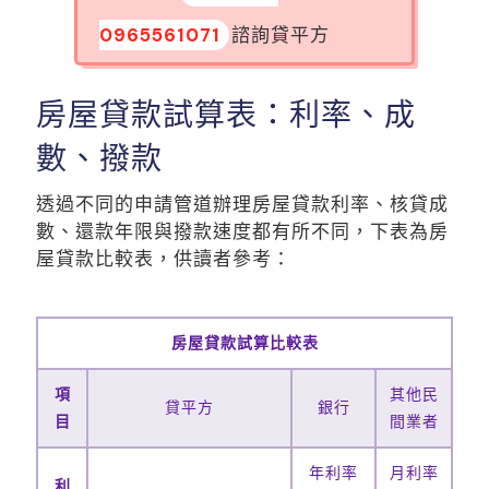
0965561071
諮詢貸平方
房屋貸款試算表：利率、成
數、撥款
透過不同的申請管道辦理房屋貸款利率、核貸成
數、還款年限與撥款速度都有所不同，下表為房
屋貸款比較表，供讀者參考：
房屋貸款試算比較表
項
其他民
貸平方
銀行
目
間業者
年利率
月利率
利