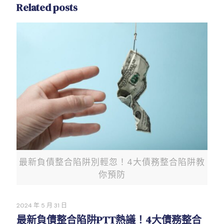
Related posts
最新負債整合陷阱別輕忽！4大債務整合陷阱教
你預防
2024 年 5 月 31 日
最新負債整合陷阱PTT熱議！4大債務整合