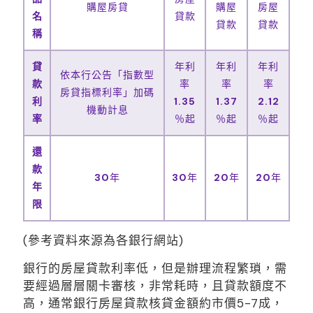
購屋房貸
購屋
房屋
名
貸款
貸款
貸款
稱
貸
年利
年利
年利
依本行公告「指數型
款
率
率
率
房貸指標利率」加碼
利
1.35
1.37
2.12
機動計息
率
％起
％起
％起
還
款
30年
30年
20年
20年
年
限
(參考資料來源為各銀行網站)
銀行的房屋貸款利率低，但是辦理流程繁瑣，需
要經過層層關卡審核，非常耗時，且貸款額度不
高，通常銀行房屋貸款核貸金額約市價5-7成，