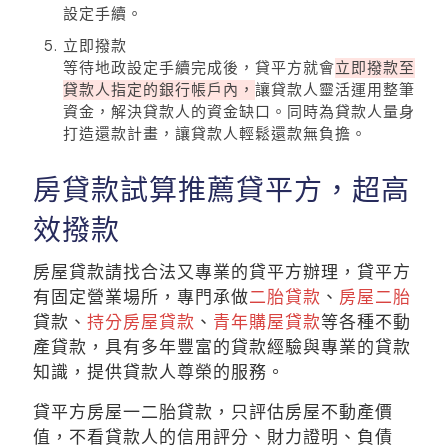
設定手續。
立即撥款
等待地政設定手續完成後，貸平方就會
立即撥款至
貸款人指定的銀行帳戶內，
讓貸款人靈活運用整筆
資金，解決貸款人的資金缺口。同時為貸款人量身
打造還款計畫，讓貸款人輕鬆還款無負擔。
房貸款試算推薦貸平方，超高
效撥款
房屋貸款請找合法又專業的貸平方辦理，貸平方
有固定營業場所，專門承做
二胎貸款
、
房屋二胎
貸款、
持分房屋貸款
、
青年購屋貸款
等各種不動
產貸款，具有多年豐富的貸款經驗與專業的貸款
知識，提供貸款人尊榮的服務。
貸平方房屋一二胎貸款，只評估房屋不動產價
值，不看貸款人的信用評分、財力證明、負債