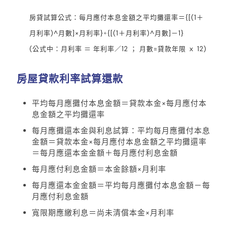
房貸試算公式：每月應付本息金額之平均攤還率＝{[(1＋
月利率)^月數]×月利率}÷{[(1＋月利率)^月數]－1}
(公式中：月利率 ＝ 年利率／12 ； 月數=貸款年限 ｘ 12)
房屋貸款利率試算還款
平均每月應攤付本息金額＝貸款本金×每月應付本
息金額之平均攤還率
每月應攤還本金與利息試算：平均每月應攤付本息
金額＝貸款本金×每月應付本息金額之平均攤還率
＝每月應還本金金額＋每月應付利息金額
每月應付利息金額＝本金餘額×月利率
每月應還本金金額＝平均每月應攤付本息金額－每
月應付利息金額
寬限期應繳利息＝尚未清償本金×月利率