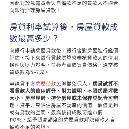
因此對於急需資金與自備款不足的貸款人不適合
向銀行辦理房屋貸款。
房貸利率試算後，房屋貸款成
數最高多少？
向銀行申請房屋貸款後，銀行會對房屋進行鑑價
評估，接下來銀行貸款試算會審核貸款人的信用
條件與財力證明，並參考實價買賣價格，通常核
貸成數為5-7成。
申請貸平方
房屋借款
免聯徵免保人，
房貸試算不
看貸款人的信用評分、財力證明、不限房屋坪數
大小、房屋屋齡、持分房屋或未保存登記皆可辦
理
，貸平方只評估房屋不動產的價值，價值足夠
就有貸款的空間，最高核貸成數可達市價
110％，給予超高額度的房屋貸款解決貸款人自
備款不足的窘境。