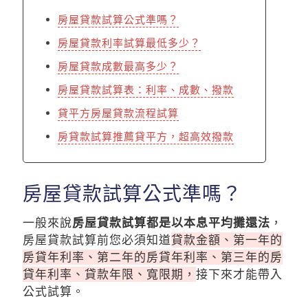
房屋貸款試算公式準嗎？
房屋貸款利率試算最低多少？
房屋貸款成數最高多少？
房屋貸款試算表：利率、成數、撥款
貸平方房屋貸款流程試算
房貸款試算推薦貸平方，超高效撥款
房屋貸款試算公式準嗎？
一般來說
房屋貸款試算都是以本息平均攤還法
，
房屋貸款試算前您必須知道
貸款金額、第一年的
房貸年利率、第二年的房貸年利率、第三年的房
貸年利率、貸款年限、寬限期，
接下來才能帶入
公式試算。