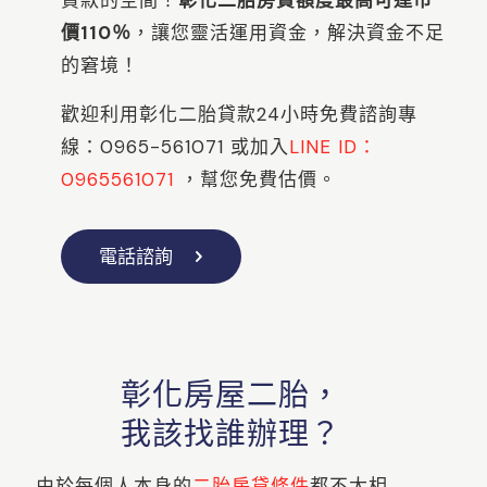
貸款的空間！
彰化二胎房貸額度最高可達市
價110％
，讓您靈活運用資金，解決資金不足
的窘境！
歡迎利用彰化二胎貸款24小時免費諮詢專
線：
0965-561071
或加入
LINE ID：
0965561071
，幫您免費估價。
電話諮詢
彰化房屋二胎，
我該找誰辦理？
由於每個人本身的
二胎房貸條件
都不太相