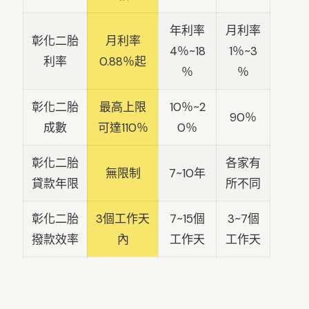
年利率
月利率
彰化二胎
月利率
4％~18
1％~3
利率
0.88％起
％
％
彰化二胎
最高上限
10％~2
90％
成數
可達110％
0％
彰化二胎
各家有
無限制
7~10年
貸款年限
所不同
彰化二胎
3個工作天
7~15個
3~7個
撥款效率
內
工作天
工作天