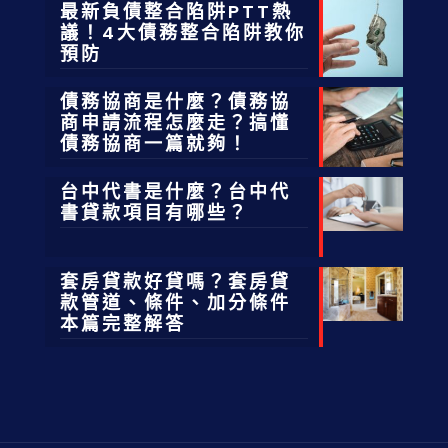
最新負債整合陷阱PTT熱
議！4大債務整合陷阱教你
預防
債務協商是什麼？債務協
商申請流程怎麼走？搞懂
債務協商一篇就夠！
台中代書是什麼？台中代
書貸款項目有哪些？
套房貸款好貸嗎？套房貸
款管道、條件、加分條件
本篇完整解答