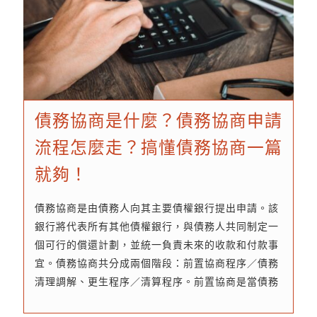
債務協商是什麼？債務協商申請
流程怎麼走？搞懂債務協商一篇
就夠！
債務協商是由債務人向其主要債權銀行提出申請。該
銀行將代表所有其他債權銀行，與債務人共同制定一
個可行的償還計劃，並統一負責未來的收款和付款事
宜。債務協商共分成兩個階段：前置協商程序／債務
清理調解、更生程序／清算程序。前置協商是當債務
人無法償還債務時，與銀行一次性解決各類債務（如