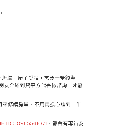
。
石坍塌，屋子受損，需要一筆錢翻
朋友介紹到貸平方代書做諮詢，才發
以用來修繕房屋，不用再擔心睡到一半
NE ID：0965561071
，都會有專員為