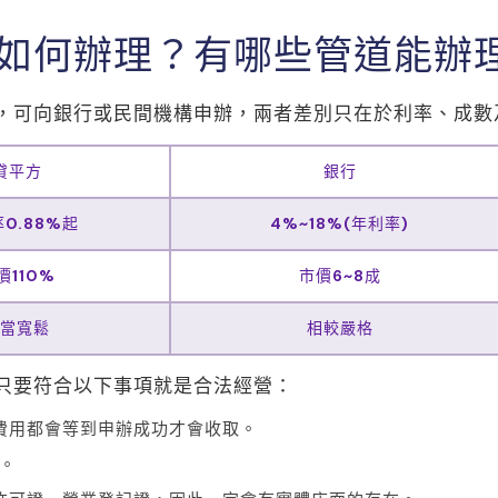
如何辦理？有哪些管道能辦
，可向銀行或民間機構申辦，兩者差別只在於利率、成數
貸平方
銀行
0.88%起
4%~18%(年利率)
價110%
市價6~8成
當寬鬆
相較嚴格
只要符合以下事項就是合法經營：
費用都會等到申辦成功才會收取。
%。