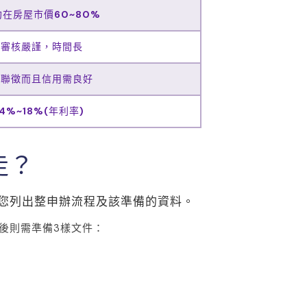
約在房屋市價60~80%
審核嚴謹，時間長
需聯徵而且信用需良好
4%~18%(年利率)
走？
您列出整申辦流程及該準備的資料。
後則需準備3樣文件：