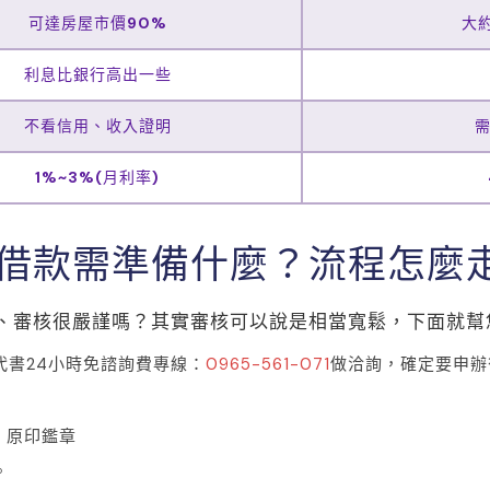
可達房屋市價90%
大
利息比銀行高出一些
不看信用、收入證明
1%~3%(月利率)
借款需準備什麼？流程怎麼
、審核很嚴謹嗎？其實審核可以說是相當寬鬆，下面就幫
代書24小時免諮詢費專線：
0965-561-071
做洽詢，確定要申辦
、原印鑑章
。