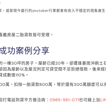
。
，或是現今盛行的youtuber行業都會有收入不穩定的現象產生
嘉義房屋二胎貸款皆可受理。
成功案例分享
的一棟30坪的房子，屋齡已經20年，卻遭逢暴雨沖刷土
卻因為屋齡以及屋況判定可貸空間不足拒絕借款，後來經
成數達110%。
1100萬，扣除一胎貸款800萬，等於還有300萬額度可
迎打電話到貸平方做洽詢：
0965-561-071
也可線上加
LI