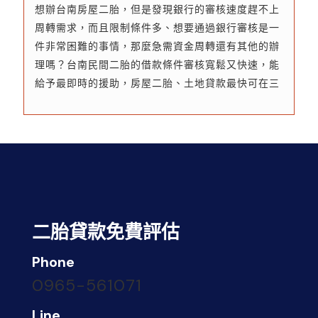
想辦台南房屋二胎，但是發現銀行的審核速度趕不上
周轉需求，而且限制條件多、想要通過銀行審核是一
件非常困難的事情，那麼急需資金周轉還有其他的辦
理嗎？台南民間二胎的借款條件審核寬鬆又快速，能
給予最即時的援助，房屋二胎、土地貸款最快可在三
天內放款，不用再為了資金煩惱。想了解就接著看下
去吧！台南民間二胎貸款的成數是依照貸款人...
二胎貸款免費評估
Phone
0965-561071
Line