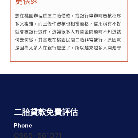
更快速
想在桃園辦理房屋二胎借款，找銀行申辦時審核程序
多又複雜，而且條件審核也相當嚴格，信用稍有不好
就會被銀行退件，這讓很多人有資金問題時不知道該
何去何從，其實現在桃園民間二胎非常盛行，原因就
是因為太多人在銀行碰壁了，所以越來越多人開始尋
求民間機構解決資金問題。桃園民間二胎指的是位在
桃園的房屋在還有貸款尚未繳清時...
二胎貸款免費評估
Phone
0965-561071